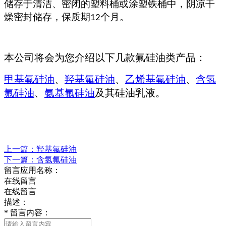
储存于清洁、密闭的塑料桶或涂塑铁桶中，阴凉干
燥密封储存，保质期
个月。
12
本公司将会为您介绍以下几款氟硅油类产品：
甲基氟硅油
、
羟基氟硅油
、
乙烯基氟硅油
、
含氢
氟硅油
、
氨基氟硅油
及其硅油乳液。
上一篇：羟基氟硅油
下一篇：含氢氟硅油
留言应用名称：
在线留言
在线留言
描述：
*
留言内容：