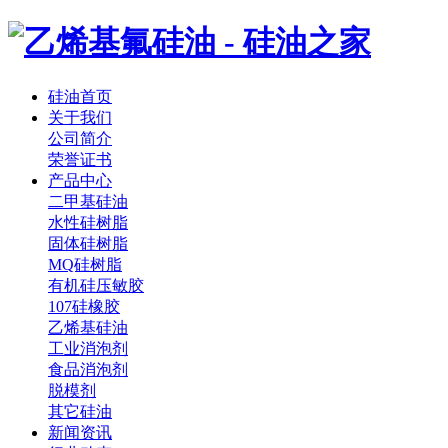
硅油首页
关于我们
公司简介
荣誉证书
产品中心
二甲基硅油
水性硅树脂
固体硅树脂
MQ硅树脂
有机硅压敏胶
107硅橡胶
乙烯基硅油
工业消泡剂
食品消泡剂
脱模剂
其它硅油
新闻资讯