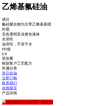
乙烯基氟硅油
成分
氟硅聚合物为主带乙烯基基团
外观
无色透明至淡黄色液体
水溶性
油溶性，不溶于水
PH值
6-8
添加量
根据客户工艺配方
所属分类
其它硅油
立即订购
联系我们
在线留言
产品详情