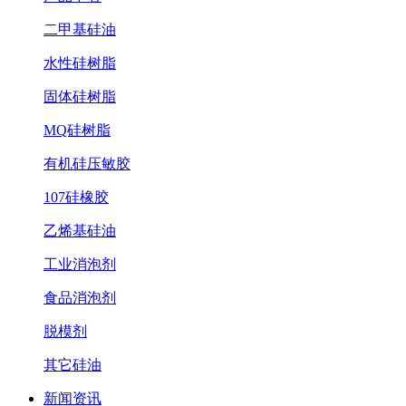
二甲基硅油
水性硅树脂
固体硅树脂
MQ硅树脂
有机硅压敏胶
107硅橡胶
乙烯基硅油
工业消泡剂
食品消泡剂
脱模剂
其它硅油
新闻资讯