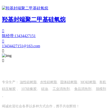
羟基封端聚二甲基硅氧烷

陈经理:13434427151

13434427151@163.com


关于我们
专业生产：
油性硅树脂
、
水性硅树脂
、
固体硅树脂
、
MQ硅树脂
、
有机
硅压敏胶
、
107硅橡胶
、
硅油
、
工业消泡剂
、
食品消泡剂
、
脱模剂
。
竭诚欢迎社会各界以多种方式合作，携手共创辉煌！