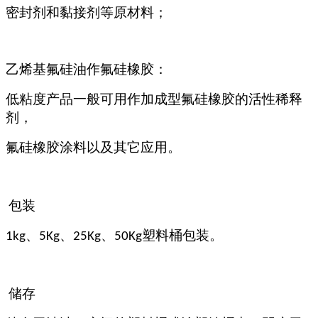
密封剂和黏接剂等原材料；
乙烯基氟硅油作
氟硅橡胶：
低粘度产品一般可用作加成型氟硅橡胶的活性稀释
剂，
氟硅橡胶涂料以及其它应用。
包装
、
、
塑料桶包装。
1kg、5Kg
25Kg
50Kg
储
存