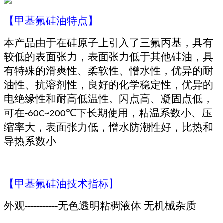
【
甲基氟硅油特点
】
本产品由于在硅原子上引入了三氟丙基，
具有
较低的表面张力，表面张力低于其他硅油，
具
有特殊的滑爽性、柔软性、憎水性，
优异的耐
油性、抗溶剂性，
良好的化学稳定性，优异的
电绝缘性和耐高低温性。闪点高、凝固点低，
可在
℃下长期使用，粘温系数小、压
-
6
0C~200
缩率大，表面张力低，憎水防潮性好，比热和
导热系数小
【
甲基氟硅油技术指标
】
外观
无色透明粘稠液体 无机械杂质
-----------