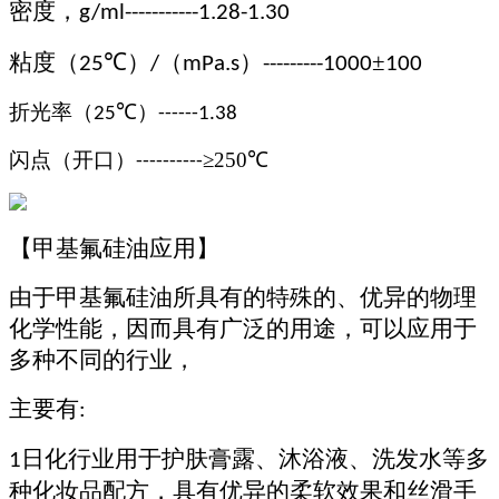
密度，
g/ml-----------1.28-1.30
粘度（
℃
）
（
）
±
25
/
mPa.s
---------1000
100
折光率（
℃）
25
------
1.
38
闪点（
开口
）
≥
25
0℃
----------
【
甲基氟硅油
应用】
由于甲基氟硅油所具有的特殊的、优异的物理
化学性能，因而具有广泛的用途，可以应用于
多种不同的行业，
主要有
:
日化行业用于护肤膏露、沐浴液、洗发水等多
1
种化妆品配方，具有优异的柔软效果和丝滑手