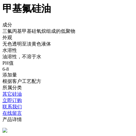
甲基氟硅油
成分
三氟丙基甲基硅氧烷组成的低聚物
外观
无色透明至淡黄色液体
水溶性
油溶性，不溶于水
PH值
6-8
添加量
根据客户工艺配方
所属分类
其它硅油
立即订购
联系我们
在线留言
产品详情