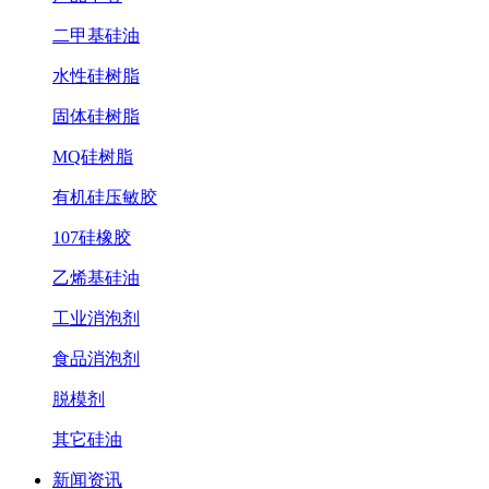
二甲基硅油
水性硅树脂
固体硅树脂
MQ硅树脂
有机硅压敏胶
107硅橡胶
乙烯基硅油
工业消泡剂
食品消泡剂
脱模剂
其它硅油
新闻资讯