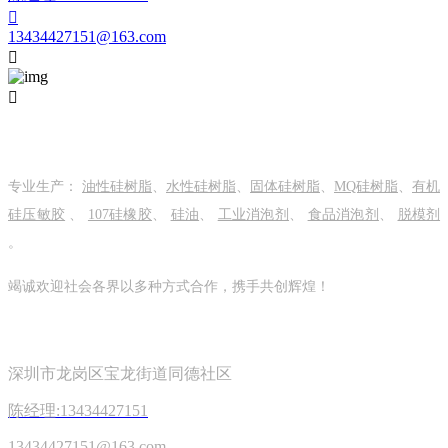

13434427151@163.com


关于我们
专业生产：
油性硅树脂
、
水性硅树脂
、
固体硅树脂
、
MQ硅树脂
、
有机
硅压敏胶
、
107硅橡胶
、
硅油
、
工业消泡剂
、
食品消泡剂
、
脱模剂
。
竭诚欢迎社会各界以多种方式合作，携手共创辉煌！
关注我们
深圳市龙岗区宝龙街道同德社区
陈经理:13434427151
13434427151@163.com