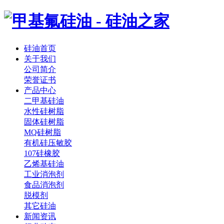
硅油首页
关于我们
公司简介
荣誉证书
产品中心
二甲基硅油
水性硅树脂
固体硅树脂
MQ硅树脂
有机硅压敏胶
107硅橡胶
乙烯基硅油
工业消泡剂
食品消泡剂
脱模剂
其它硅油
新闻资讯