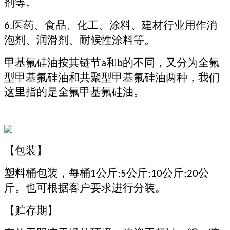
剂等。
医药、食品、化工、涂料、建材行业用作消
6.
泡剂、润滑剂、耐候性涂料等。
甲基氟硅油按其链节
和
的不同，又分为全氟
a
b
型甲基氟硅油和共聚型甲基氟硅油两种，我们
这里指的是全氟甲基氟硅油。
【包装】
塑料桶包装，每桶
公斤
公斤
公斤
公
1
;5
;10
;20
斤。
也可根据客户要求进行分装。
【贮存期】