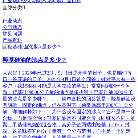
行业动态
公司动态
常见问题
产品百科
全部分类


行业动态
公司动态
常见问题
产品百科
羟基硅油的沸点是多少？
大家好！2025年已过2/3，9月1日是开学的日子，也是咱们每
日一答开讲的日子。2025年9月1日首个问答：针对平常有一些
客户（我想很有可能是大学在读的学生）常常问到的一个问
题：羟基硅油500分子量的沸点是多少呀？羟基硅油2000分子
量的沸点是多少呀？。。。简单直接的回答就是：羟基硅油没
有明确、固定的沸点，但在高温下（通常远高于200°C）会分
解。详细解释如下：1. 为什么没有固定的沸点？它不是单一化
合物，而是混合物：羟基硅油是不同聚合度（即链长不同）的
聚二甲基硅氧烷的混合物，其分子链两端由羟基（-OH）封
端。这意味着它的分子量有一个分布范围，而不是一个固定
值。对于混合物来说，其沸腾是一个温度 ...