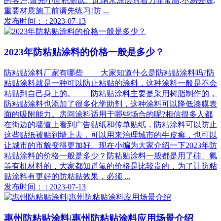
的客户,请先小面积测试。此纳米涂层附着力非常高,不易去除,
重要材质施工前请先练习!防 ...
发布时间： : 2023-07-13
2023年防粘贴涂料的价格一般是多少？
防粘贴涂料厂家有哪些 大家知道什么是防粘贴涂料吗?防
粘贴涂料就是一种可以防止粘贴的涂料，这种涂料一般是不会
粘贴到自己身上的。 防粘贴涂料主要是采用树脂制作的，
防粘贴涂料也添加了很多化学助剂，这种涂料可以降低漆膜表
面的吸附能力。房间涂料适用于哪些场合的呢?相信很多人都
在街边的墙道上看到广告贴纸和传单贴纸，防粘涂料可以防止
这些贴纸被贴到墙上去，可以用来治理城市的牛皮癣，也可以
让城市的市貌变得更加好。现在小编为大家介绍一下2023年防
粘贴涂料的价格一般是多少？防粘贴涂料一般都是用了硅、氟
等有机材料的，大家都知道氟的价格是比较贵的，为了让防粘
贴涂料有更好的防粘贴效果，必须 ...
发布时间： : 2023-07-13
惠州防粘贴涂料|惠州防粘贴涂料应用场景介绍