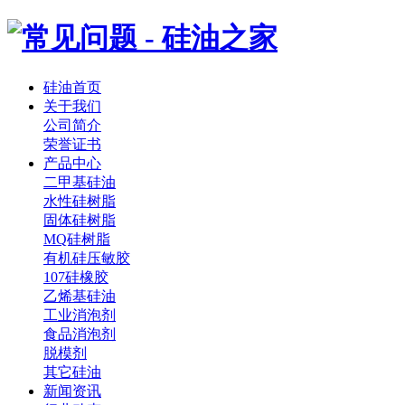
硅油首页
关于我们
公司简介
荣誉证书
产品中心
二甲基硅油
水性硅树脂
固体硅树脂
MQ硅树脂
有机硅压敏胶
107硅橡胶
乙烯基硅油
工业消泡剂
食品消泡剂
脱模剂
其它硅油
新闻资讯