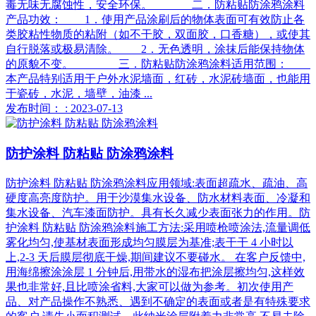
毒无味无腐蚀性，安全环保。 二．防粘贴防涂鸦涂料
产品功效： 1．使用产品涂刷后的物体表面可有效防止各
类胶粘性物质的粘附（如不干胶，双面胶，口香糖），或使其
自行脱落或极易清除。 2．无色透明，涂抹后能保持物体
的原貌不变。 三．防粘贴防涂鸦涂料适用范围：
本产品特别适用于户外水泥墙面，红砖，水泥砖墙面，也能用
于瓷砖，水泥，墙壁，油漆 ...
发布时间： : 2023-07-13
防护涂料 防粘贴 防涂鸦涂料
防护涂料 防粘贴 防涂鸦涂料应用领域:表面超疏水、疏油、高
硬度高亮度防护。用于沙漠集水设备、防水材料表面、冷凝和
集水设备、汽车漆面防护。具有长久减少表面张力的作用。防
护涂料 防粘贴 防涂鸦涂料施工方法:采用喷枪喷涂法,流量调低
雾化均匀,使基材表面形成均匀膜层为基准;表干干 4 小时以
上,2-3 天后膜层彻底干燥,期间建议不要碰水。 在客户反馈中,
用海绵擦涂涂层 1 分钟后,用带水的湿布把涂层擦均匀,这样效
果也非常好,且比喷涂省料,大家可以做为参考。初次使用产
品、对产品操作不熟悉、遇到不确定的表面或者是有特殊要求