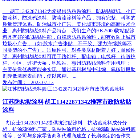
胡工13422871342为您提供防粘贴涂料、防粘贴壁纸、小广
告涂料、防涂鸦涂料、防喷漆涂料等产品，拥有完整、科学的
质量管理体系。防治城市小广告、美化城市环境的高新技术企
业。惠州防粘贴涂料产品特点：我们生产的HK-5000防粘贴涂
料具有好的防粘贴性能，自脱落防粘贴涂料，能有效防止城市
垃圾小广告，（如:胶水广告张贴、不干胶、强力海绵胶等不
同类型的小广告）。适应性强。对各类底材附着力好，耐候性
强。惠州防粘贴涂料可用于路灯杆、配电箱，电线杆、街道护
栏、小区、过街天桥，地铁站。惠州防粘贴涂料作用机理：
主要依靠低表面能来实现，通过基料树脂中硅烷、氟碳链段助
剂降低漆膜表面能，使以浆糊、 ...
发布时间： : 2023-07-13
江苏防粘贴涂料|胡工13422871342推荐市政防粘贴
涂料
胡女士13422871342提供抗沾贴涂料，抗沾贴涂料成分分
析，抗涂鸦涂料厂家，防粘帖涂料价格，抗涂鸦防粘帖涂料底
漆等，公司与多家零售商和代理商建立了长期稳定的合作关