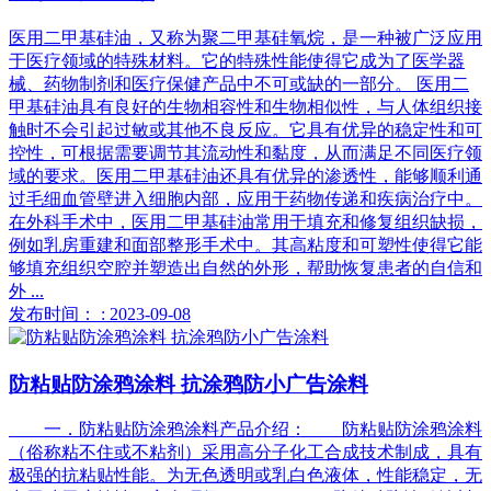
医用二甲基硅油，又称为聚二甲基硅氧烷，是一种被广泛应用
于医疗领域的特殊材料。它的特殊性能使得它成为了医学器
械、药物制剂和医疗保健产品中不可或缺的一部分。 医用二
甲基硅油具有良好的生物相容性和生物相似性，与人体组织接
触时不会引起过敏或其他不良反应。它具有优异的稳定性和可
控性，可根据需要调节其流动性和黏度，从而满足不同医疗领
域的要求。医用二甲基硅油还具有优异的渗透性，能够顺利通
过毛细血管壁进入细胞内部，应用于药物传递和疾病治疗中。
在外科手术中，医用二甲基硅油常用于填充和修复组织缺损，
例如乳房重建和面部整形手术中。其高粘度和可塑性使得它能
够填充组织空腔并塑造出自然的外形，帮助恢复患者的自信和
外 ...
发布时间： : 2023-09-08
防粘贴防涂鸦涂料 抗涂鸦防小广告涂料
一．防粘贴防涂鸦涂料产品介绍： 防粘贴防涂鸦涂料
（俗称粘不住或不粘剂）采用高分子化工合成技术制成，具有
极强的抗粘贴性能。为无色透明或乳白色液体，性能稳定，无