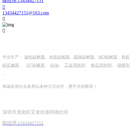
陈经理:13434427151

13434427151@163.com


关于我们
专业生产：
油性硅树脂
、
水性硅树脂
、
固体硅树脂
、
MQ硅树脂
、
有机
硅压敏胶
、
107硅橡胶
、
硅油
、
工业消泡剂
、
食品消泡剂
、
脱模剂
。
竭诚欢迎社会各界以多种方式合作，携手共创辉煌！
关注我们
深圳市龙岗区宝龙街道同德社区
陈经理:13434427151