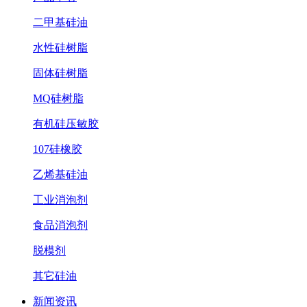
二甲基硅油
水性硅树脂
固体硅树脂
MQ硅树脂
有机硅压敏胶
107硅橡胶
乙烯基硅油
工业消泡剂
食品消泡剂
脱模剂
其它硅油
新闻资讯