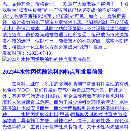
系。品种齐全、价格合理。 欢迎广大新老客户咨询！！！被
戏称为“城市牛皮癣”的小广告问题已经演变成“治不好的问
题”，各地不断强化治理，但仍随处可见。如今，一套独辟蹊
径、省时省力的化工解决方案悄然出现。防粘贴涂料不仅节省
了小广告清洁成本，其防尘功能还能降低公共设施或建筑物的
清洁频次。虽价格尚难被普通百姓所接受，但已成为市政决策
者不错的选择。假以时日，随着技术的不断突破，成本不断降
低，相信这一化工解决方案必定成为“城市牛皮癣 ...
发布时间： : 2023-07-13
2023年水性丙烯酸涂料的特点和发展前景
在涂料工业中，所用的溶剂和助剂中常含有挥发性的有机
化合物(VOC)，它们挥发到空气中会造成空气污染。除此之
外，有害空气污染物(HAPs)、重金属等有毒有害物质也对环
境和人体健康造成危害。而为了减少涂料对环境的污染，水性
环保涂料也就应运而生。而水性丙烯酸则是水性环保涂料的一
种。 水性丙烯酸涂料以(甲基)丙烯酸及其酯类共聚物为成
膜物质，具有施工方便、耐蚀性好、快干、耐候性强、保色保
光强等特点，主要用于装饰性涂装领域。关于水性丙烯酸涂料