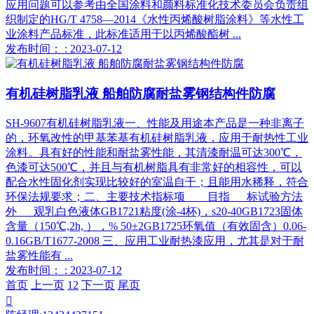
应用问题可以参考由全国涂料和颜料标准化技术委员会负责组
织制定的HG/T 4758—2014《水性丙烯酸树脂涂料》等水性工
业涂料产品标准，此标准适用于以丙烯酸酯树 ...
发布时间： : 2023-07-12
有机硅树脂乳液 船舶防腐耐盐雾钢结构件防腐
SH-9607有机硅树脂乳液一、性能及用途本产品是一种非离子
的，环氧改性的甲基苯基有机硅树脂乳液，应用于耐热性工业
涂料。具有好的性能和耐盐雾性能，其清漆耐温可达300℃，
色漆可达500℃，并且与有机树脂具有非常好的相容性，可以
配合水性固化剂实现比较好的室温自干；且能用水稀释，符合
环保法规要求；二、主要技术指标项 目指 标试验方法
外 观乳白色液体GB1721粘度(涂-4杯)，s20-40GB1723固体
含量（150℃,2h, ），% 50±2GB1725环氧值（有效固含）0.06-
0.16GB/T1677-2008 三、应用工业耐热漆应用，尤其是对于耐
盐雾性能有 ...
发布时间： : 2023-07-12
首页
上一页
1
2
下一页
尾页
