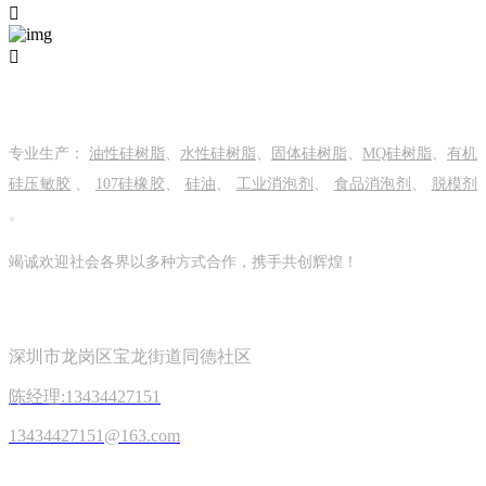


关于我们
专业生产：
油性硅树脂
、
水性硅树脂
、
固体硅树脂
、
MQ硅树脂
、
有机
硅压敏胶
、
107硅橡胶
、
硅油
、
工业消泡剂
、
食品消泡剂
、
脱模剂
。
竭诚欢迎社会各界以多种方式合作，携手共创辉煌！
关注我们
深圳市龙岗区宝龙街道同德社区
陈经理:13434427151
13434427151@163.com
在线留言