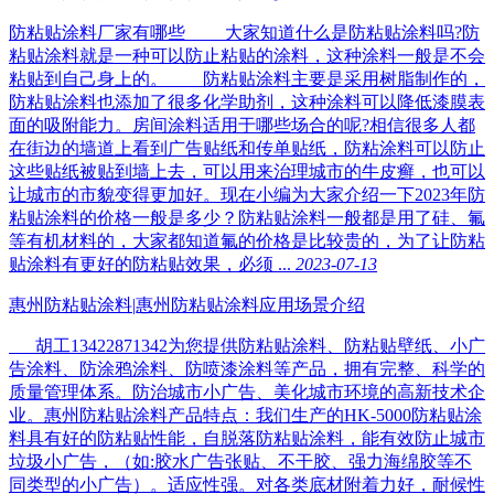
防粘贴涂料厂家有哪些 大家知道什么是防粘贴涂料吗?防
粘贴涂料就是一种可以防止粘贴的涂料，这种涂料一般是不会
粘贴到自己身上的。 防粘贴涂料主要是采用树脂制作的，
防粘贴涂料也添加了很多化学助剂，这种涂料可以降低漆膜表
面的吸附能力。房间涂料适用于哪些场合的呢?相信很多人都
在街边的墙道上看到广告贴纸和传单贴纸，防粘涂料可以防止
这些贴纸被贴到墙上去，可以用来治理城市的牛皮癣，也可以
让城市的市貌变得更加好。现在小编为大家介绍一下2023年防
粘贴涂料的价格一般是多少？防粘贴涂料一般都是用了硅、氟
等有机材料的，大家都知道氟的价格是比较贵的，为了让防粘
贴涂料有更好的防粘贴效果，必须 ...
2023-07-13
惠州防粘贴涂料|惠州防粘贴涂料应用场景介绍
胡工13422871342为您提供防粘贴涂料、防粘贴壁纸、小广
告涂料、防涂鸦涂料、防喷漆涂料等产品，拥有完整、科学的
质量管理体系。防治城市小广告、美化城市环境的高新技术企
业。惠州防粘贴涂料产品特点：我们生产的HK-5000防粘贴涂
料具有好的防粘贴性能，自脱落防粘贴涂料，能有效防止城市
垃圾小广告，（如:胶水广告张贴、不干胶、强力海绵胶等不
同类型的小广告）。适应性强。对各类底材附着力好，耐候性