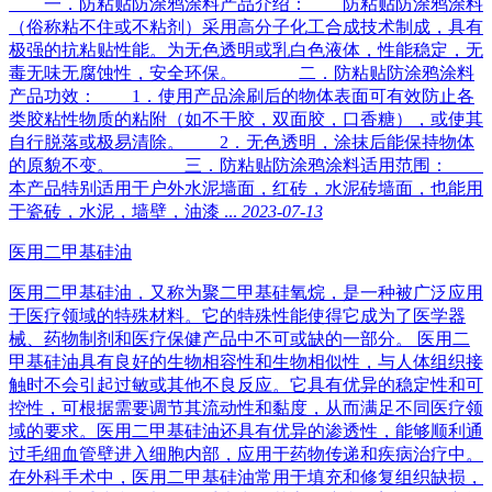
一．防粘贴防涂鸦涂料产品介绍： 防粘贴防涂鸦涂料
（俗称粘不住或不粘剂）采用高分子化工合成技术制成，具有
极强的抗粘贴性能。为无色透明或乳白色液体，性能稳定，无
毒无味无腐蚀性，安全环保。 二．防粘贴防涂鸦涂料
产品功效： 1．使用产品涂刷后的物体表面可有效防止各
类胶粘性物质的粘附（如不干胶，双面胶，口香糖），或使其
自行脱落或极易清除。 2．无色透明，涂抹后能保持物体
的原貌不变。 三．防粘贴防涂鸦涂料适用范围：
本产品特别适用于户外水泥墙面，红砖，水泥砖墙面，也能用
于瓷砖，水泥，墙壁，油漆 ...
2023-07-13
医用二甲基硅油
医用二甲基硅油，又称为聚二甲基硅氧烷，是一种被广泛应用
于医疗领域的特殊材料。它的特殊性能使得它成为了医学器
械、药物制剂和医疗保健产品中不可或缺的一部分。 医用二
甲基硅油具有良好的生物相容性和生物相似性，与人体组织接
触时不会引起过敏或其他不良反应。它具有优异的稳定性和可
控性，可根据需要调节其流动性和黏度，从而满足不同医疗领
域的要求。医用二甲基硅油还具有优异的渗透性，能够顺利通
过毛细血管壁进入细胞内部，应用于药物传递和疾病治疗中。
在外科手术中，医用二甲基硅油常用于填充和修复组织缺损，