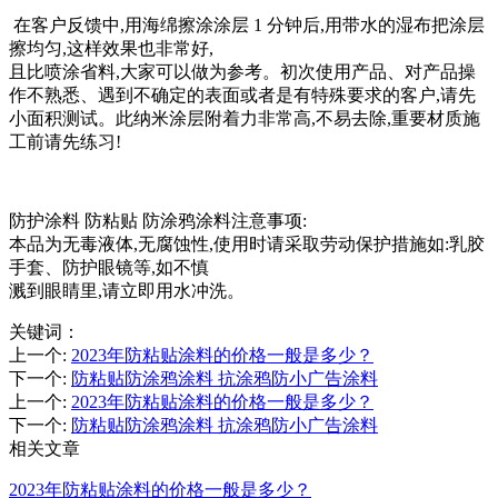
在客户反馈中,用海绵擦涂涂层 1 分钟后,用带水的湿布把涂层
擦均匀,这样效果也非常好,
且比喷涂省料,大家可以做为参考。初次使用产品、对产品操
作不熟悉、遇到不确定的表面或者是有特殊要求的客户,请先
小面积测试。此纳米涂层附着力非常高,不易去除,重要材质施
工前请先练习!
防护涂料 防粘贴 防涂鸦涂料
注意事项:
本品为无毒液体,无腐蚀性,使用时请采取劳动保护措施如:乳胶
手套、防护眼镜等,如不慎
溅到眼睛里,请立即用水冲洗。
关键词：
上一个
:
2023年防粘贴涂料的价格一般是多少？
下一个
:
防粘贴防涂鸦涂料 抗涂鸦防小广告涂料
上一个
:
2023年防粘贴涂料的价格一般是多少？
下一个
:
防粘贴防涂鸦涂料 抗涂鸦防小广告涂料
相关文章
2023年防粘贴涂料的价格一般是多少？