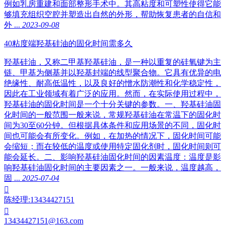
例如乳房重建和面部整形手术中。其高粘度和可塑性使得它能
够填充组织空腔并塑造出自然的外形，帮助恢复患者的自信和
外 ...
2023-09-08
40粘度端羟基硅油的固化时间需多久
羟基硅油，又称二甲基羟基硅油，是一种以重复的硅氧键为主
链、甲基为侧基并以羟基封端的线型聚合物。它具有优异的电
绝缘性、耐高低温性，以及良好的憎水防潮性和化学稳定性，
因此在工业领域有着广泛的应用。然而，在实际使用过程中，
羟基硅油的固化时间是一个十分关键的参数。一、羟基硅油固
化时间的一般范围一般来说，常规羟基硅油在常温下的固化时
间为30至60分钟。但根据具体条件和应用场景的不同，固化时
间也可能会有所变化。例如，在加热的情况下，固化时间可能
会缩短；而在较低的温度或使用特定固化剂时，固化时间则可
能会延长。二、影响羟基硅油固化时间的因素温度：温度是影
响羟基硅油固化时间的主要因素之一。一般来说，温度越高，
固 ...
2025-07-04

陈经理:13434427151

13434427151@163.com