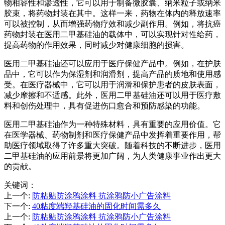
物相容性和渗透性，它可以用于制备微胶囊、纳米粒子或纳米
胶束，将药物封装在其中。这样一来，药物在体内的释放速率
可以被控制，从而增强药物疗效和减少副作用。例如，将抗癌
药物封装在医用二甲基硅油的载体中，可以实现针对性给药，
提高药物的作用效果，同时减少对健康细胞的损害。
医用二甲基硅油还可以应用于医疗保健产品中。例如，在护肤
品中，它可以作为保湿剂和润滑剂，提高产品的质地和使用感
受。在医疗器械中，它可以用于润滑和保护患者的皮肤表面，
减少摩擦和不适感。此外，医用二甲基硅油还可以用于医疗敷
料和创伤处理中，具有促进伤口愈合和预防感染的功能。
医用二甲基硅油作为一种特殊材料，具有重要的应用价值。它
在医学器械、药物制剂和医疗保健产品中发挥着重要作用，帮
助医疗领域取得了许多重大突破。随着科技的不断进步，医用
二甲基硅油的应用前景将更加广阔，为人类健康事业作出更大
的贡献。
关键词：
上一个
:
防粘贴防涂鸦涂料 抗涂鸦防小广告涂料
下一个
:
40粘度端羟基硅油的固化时间需多久
上一个
:
防粘贴防涂鸦涂料 抗涂鸦防小广告涂料