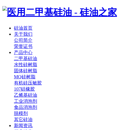
硅油首页
关于我们
公司简介
荣誉证书
产品中心
二甲基硅油
水性硅树脂
固体硅树脂
MQ硅树脂
有机硅压敏胶
107硅橡胶
乙烯基硅油
工业消泡剂
食品消泡剂
脱模剂
其它硅油
新闻资讯