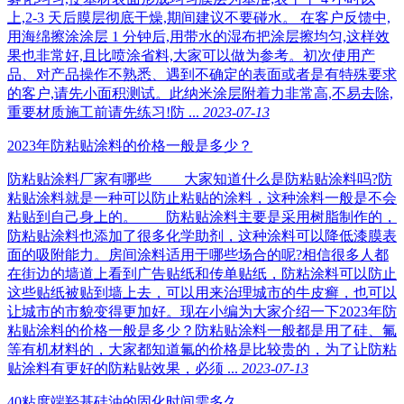
上,2-3 天后膜层彻底干燥,期间建议不要碰水。 在客户反馈中,
用海绵擦涂涂层 1 分钟后,用带水的湿布把涂层擦均匀,这样效
果也非常好,且比喷涂省料,大家可以做为参考。初次使用产
品、对产品操作不熟悉、遇到不确定的表面或者是有特殊要求
的客户,请先小面积测试。此纳米涂层附着力非常高,不易去除,
重要材质施工前请先练习!防 ...
2023-07-13
2023年防粘贴涂料的价格一般是多少？
防粘贴涂料厂家有哪些 大家知道什么是防粘贴涂料吗?防
粘贴涂料就是一种可以防止粘贴的涂料，这种涂料一般是不会
粘贴到自己身上的。 防粘贴涂料主要是采用树脂制作的，
防粘贴涂料也添加了很多化学助剂，这种涂料可以降低漆膜表
面的吸附能力。房间涂料适用于哪些场合的呢?相信很多人都
在街边的墙道上看到广告贴纸和传单贴纸，防粘涂料可以防止
这些贴纸被贴到墙上去，可以用来治理城市的牛皮癣，也可以
让城市的市貌变得更加好。现在小编为大家介绍一下2023年防
粘贴涂料的价格一般是多少？防粘贴涂料一般都是用了硅、氟
等有机材料的，大家都知道氟的价格是比较贵的，为了让防粘
贴涂料有更好的防粘贴效果，必须 ...
2023-07-13
40粘度端羟基硅油的固化时间需多久