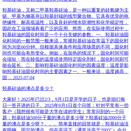
羟基硅油，又称二甲基羟基硅油，是一种以重复的硅氧键为主
链、甲基为侧基并以羟基封端的线型聚合物。它具有优异的电
绝缘性、耐高低温性，以及良好的憎水防潮性和化学稳定性，
因此在工业领域有着广泛的应用。然而，在实际使用过程中，
羟基硅油的固化时间是一个十分关键的参数。一、羟基硅油固
化时间的一般范围一般来说，常规羟基硅油在常温下的固化时
间为30至60分钟。但根据具体条件和应用场景的不同，固化时
间也可能会有所变化。例如，在加热的情况下，固化时间可能
会缩短；而在较低的温度或使用特定固化剂时，固化时间则可
能会延长。二、影响羟基硅油固化时间的因素温度：温度是影
响羟基硅油固化时间的主要因素之一。一般来说，温度越高，
固 ...
2025-07-04
羟基硅油的沸点是多少？
大家好！2025年已过2/3，9月1日是开学的日子，也是咱们每
日一答开讲的日子。2025年9月1日首个问答：针对平常有一些
客户（我想很有可能是大学在读的学生）常常问到的一个问
题：羟基硅油500分子量的沸点是多少呀？羟基硅油2000分子
量的沸点是多少呀？。。。简单直接的回答就是：羟基硅油没
有明确、固定的沸点，但在高温下（通常远高于200°C）会分