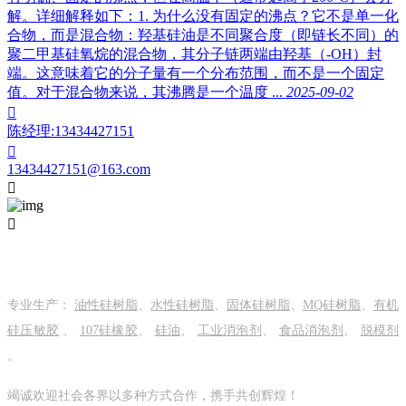
解。详细解释如下：1. 为什么没有固定的沸点？它不是单一化
合物，而是混合物：羟基硅油是不同聚合度（即链长不同）的
聚二甲基硅氧烷的混合物，其分子链两端由羟基（-OH）封
端。这意味着它的分子量有一个分布范围，而不是一个固定
值。对于混合物来说，其沸腾是一个温度 ...
2025-09-02

陈经理:13434427151

13434427151@163.com


关于我们
专业生产：
油性硅树脂
、
水性硅树脂
、
固体硅树脂
、
MQ硅树脂
、
有机
硅压敏胶
、
107硅橡胶
、
硅油
、
工业消泡剂
、
食品消泡剂
、
脱模剂
。
竭诚欢迎社会各界以多种方式合作，携手共创辉煌！