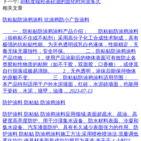
下一个
:
40粘度端羟基硅油的固化时间需多久
相关文章
防粘贴防涂鸦涂料 抗涂鸦防小广告涂料
一．防粘贴防涂鸦涂料产品介绍： 防粘贴防涂鸦涂料
（俗称粘不住或不粘剂）采用高分子化工合成技术制成，具有
极强的抗粘贴性能。为无色透明或乳白色液体，性能稳定，无
毒无味无腐蚀性，安全环保。 二．防粘贴防涂鸦涂料
产品功效： 1．使用产品涂刷后的物体表面可有效防止各
类胶粘性物质的粘附（如不干胶，双面胶，口香糖），或使其
自行脱落或极易清除。 2．无色透明，涂抹后能保持物体
的原貌不变。 三．防粘贴防涂鸦涂料适用范围：
本产品特别适用于户外水泥墙面，红砖，水泥砖墙面，也能用
于瓷砖，水泥，墙壁，油漆 ...
2023-07-13
防护涂料 防粘贴 防涂鸦涂料
防护涂料 防粘贴 防涂鸦涂料应用领域:表面超疏水、疏油、高
硬度高亮度防护。用于沙漠集水设备、防水材料表面、冷凝和
集水设备、汽车漆面防护。具有长久减少表面张力的作用。防
护涂料 防粘贴 防涂鸦涂料施工方法:采用喷枪喷涂法,流量调低
雾化均匀,使基材表面形成均匀膜层为基准;表干干 4 小时以