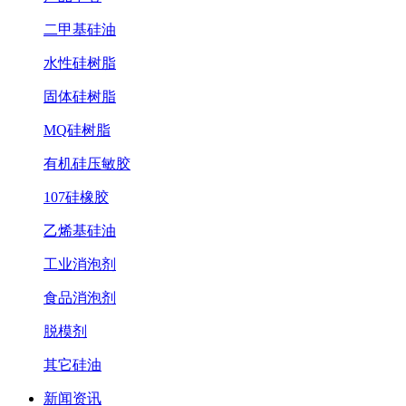
二甲基硅油
水性硅树脂
固体硅树脂
MQ硅树脂
有机硅压敏胶
107硅橡胶
乙烯基硅油
工业消泡剂
食品消泡剂
脱模剂
其它硅油
新闻资讯