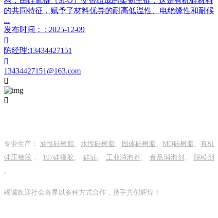
构：由硅氧键（Si-O）交替组成的柔韧主链，这是有机硅材料
的共同特征，赋予了材料优异的耐高低温性、电绝缘性和耐候
...
发布时间： : 2025-12-09

陈经理:13434427151

13434427151@163.com


关于我们
专业生产：
油性硅树脂
、
水性硅树脂
、
固体硅树脂
、
MQ硅树脂
、
有机
硅压敏胶
、
107硅橡胶
、
硅油
、
工业消泡剂
、
食品消泡剂
、
脱模剂
。
竭诚欢迎社会各界以多种方式合作，携手共创辉煌！
关注我们