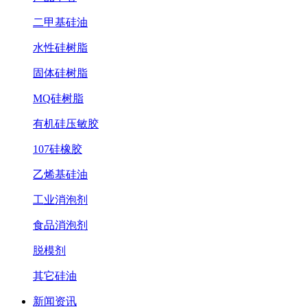
二甲基硅油
水性硅树脂
固体硅树脂
MQ硅树脂
有机硅压敏胶
107硅橡胶
乙烯基硅油
工业消泡剂
食品消泡剂
脱模剂
其它硅油
新闻资讯