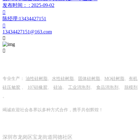
发布时间： : 2025-09-02

陈经理:13434427151

13434427151@163.com


关于我们
专业生产：
油性硅树脂
、
水性硅树脂
、
固体硅树脂
、
MQ硅树脂
、
有机
硅压敏胶
、
107硅橡胶
、
硅油
、
工业消泡剂
、
食品消泡剂
、
脱模剂
。
竭诚欢迎社会各界以多种方式合作，携手共创辉煌！
关注我们
深圳市龙岗区宝龙街道同德社区