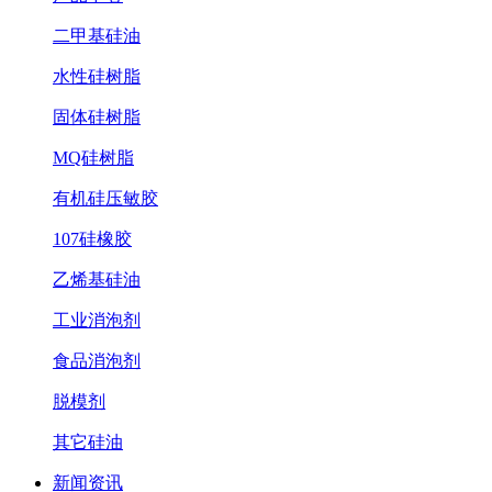
二甲基硅油
水性硅树脂
固体硅树脂
MQ硅树脂
有机硅压敏胶
107硅橡胶
乙烯基硅油
工业消泡剂
食品消泡剂
脱模剂
其它硅油
新闻资讯