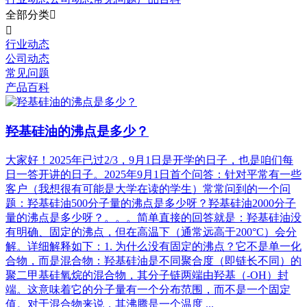
全部分类


行业动态
公司动态
常见问题
产品百科
羟基硅油的沸点是多少？
大家好！2025年已过2/3，9月1日是开学的日子，也是咱们每
日一答开讲的日子。2025年9月1日首个问答：针对平常有一些
客户（我想很有可能是大学在读的学生）常常问到的一个问
题：羟基硅油500分子量的沸点是多少呀？羟基硅油2000分子
量的沸点是多少呀？。。。简单直接的回答就是：羟基硅油没
有明确、固定的沸点，但在高温下（通常远高于200°C）会分
解。详细解释如下：1. 为什么没有固定的沸点？它不是单一化
合物，而是混合物：羟基硅油是不同聚合度（即链长不同）的
聚二甲基硅氧烷的混合物，其分子链两端由羟基（-OH）封
端。这意味着它的分子量有一个分布范围，而不是一个固定
值。对于混合物来说，其沸腾是一个温度 ...