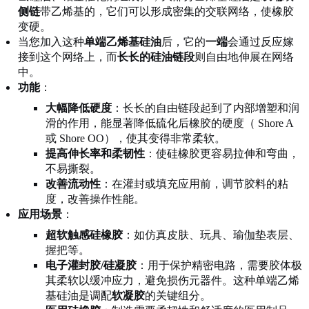
侧链
带乙烯基的，它们可以形成密集的交联网络，使橡胶
变硬。
当您加入这种
单端乙烯基硅油
后，它的
一端
会通过反应嫁
接到这个网络上，而
长长的硅油链段
则自由地伸展在网络
中。
功能
：
大幅降低硬度
：长长的自由链段起到了内部增塑和润
滑的作用，能显著降低硫化后橡胶的硬度（ Shore A
或 Shore OO），使其变得非常柔软。
提高伸长率和柔韧性
：使硅橡胶更容易拉伸和弯曲，
不易撕裂。
改善流动性
：在灌封或填充应用前，调节胶料的粘
度，改善操作性能。
应用场景
：
超软触感硅橡胶
：如仿真皮肤、玩具、瑜伽垫表层、
握把等。
电子灌封胶/硅凝胶
：用于保护精密电路，需要胶体极
其柔软以缓冲应力，避免损伤元器件。这种单端乙烯
基硅油是调配
软凝胶
的关键组分。