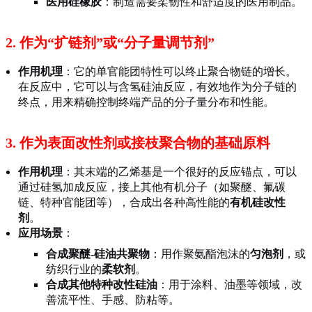
医用硅橡胶
：制造需要柔韧性和舒适度的医用制品。
2. 作为“扩链剂”或“分子量调节剂”
作用机理
：它的单官能团特性可以终止聚合物链的增长。
在反应中，它可以与含氢硅油反应，有效地作为分子链的
终点，用来精确控制终端产品的分子量分布和性能。
3. 作为表面改性剂或接枝聚合物的基础原料
作用机理
：其末端的乙烯基是一个很好的反应锚点，可以
通过硅氢加成反应，接上其他有机分子（如聚醚、氟碳
链、特种官能团等），合成出各种高性能的
有机硅改性
剂
。
应用场景
：
合成聚醚-硅油共聚物
：用作聚氨酯泡沫的
匀泡剂
，或
纺织行业的
柔软剂
。
合成其他特种改性硅油
：用于涂料、油墨等领域，改
善流平性、手感、防粘等。