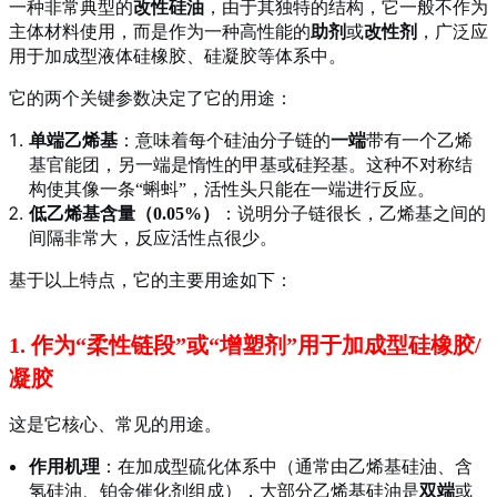
一种非常典型的
改性硅油
，由于其独特的结构，它一般不作为
主体材料使用，而是作为一种高性能的
助剂
或
改性剂
，广泛应
用于加成型液体硅橡胶、硅凝胶等体系中。
它的两个关键参数决定了它的用途：
单端乙烯基
：意味着每个硅油分子链的
一端
带有一个乙烯
基官能团，另一端是惰性的甲基或硅羟基。这种不对称结
构使其像一条“蝌蚪”，活性头只能在一端进行反应。
低乙烯基含量（0.05%）
：说明分子链很长，乙烯基之间的
间隔非常大，反应活性点很少。
基于以上特点，它的主要用途如下：
1. 作为“柔性链段”或“增塑剂”用于加成型硅橡胶/
凝胶
这是它核心、常见的用途。
作用机理
：在加成型硫化体系中（通常由乙烯基硅油、含
氢硅油、铂金催化剂组成），大部分乙烯基硅油是
双端
或