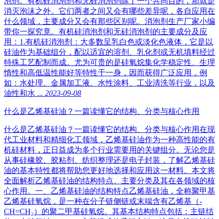
泡剂。有机硅消泡剂和无硅消泡剂除了一个共同目的，那就是
消灭泡沫之外。它们两者之间又会有哪些差异呢，各自应用在
什么领域，主要成分又会有那些区别呢。消泡剂生产厂家小编
带你一探究竟。有机硅消泡剂和无硅消泡剂的主要成分及应
用：1.有机硅消泡剂：大多数呈乳白色或淡化色液体，它是以
硅油作为基础组分，配以适宜的溶剂、乳化剂或无机填料经过
特殊工艺配制而成。尤为可贵的是硅氧烷集化学稳定性、生理
惰性和高低温性能好等特性于一身，因而获得广泛应用，例
如：水处理、金属加工液、水性涂料、工业清洗等行业，以及
油性和水 ...
2023-09-08
什么是乙烯基硅油？一篇读懂它的结构、分类与核心作用
什么是乙烯基硅油？一篇读懂它的结构、分类与核心作用在现
代工业材料和精细化工领域，乙烯基硅油作为一种高性能的有
机硅材料，正日益成为多个行业需要用的关键组分。无论您是
从事硅橡胶、胶粘剂、纺织整理还是电子封装，了解乙烯基硅
油的基本特性都将帮助您更好地选择和应用这一材料。本文将
全面解析乙烯基硅油的结构特点、主要分类及其在各领域的核
心作用。一、乙烯基硅油的结构特点乙烯基硅油，全称聚甲基
乙烯基硅氧烷，是一种在分子链侧链或末端含有乙烯基（-
CH=CH₂）的聚二甲基硅氧烷。其基本结构特点包括：主链结