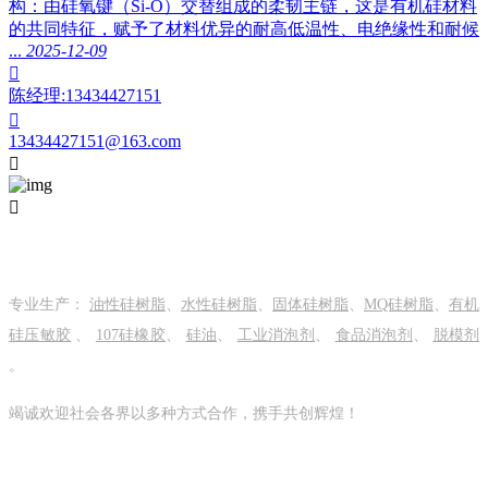
构：由硅氧键（Si-O）交替组成的柔韧主链，这是有机硅材料
的共同特征，赋予了材料优异的耐高低温性、电绝缘性和耐候
...
2025-12-09

陈经理:13434427151

13434427151@163.com


关于我们
专业生产：
油性硅树脂
、
水性硅树脂
、
固体硅树脂
、
MQ硅树脂
、
有机
硅压敏胶
、
107硅橡胶
、
硅油
、
工业消泡剂
、
食品消泡剂
、
脱模剂
。
竭诚欢迎社会各界以多种方式合作，携手共创辉煌！
关注我们