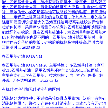
能。乙烯基含量太低，硅橡胶交联密度小，硬度低，撕裂强度
低；乙烯基含量太高，硫化胶的硬度变大变脆，耐老化性能下
降。摩尔质量小的乙烯基硅油可以降低胶料的黏度，提高流动
性，一定程度上提高硅橡胶的交联密度，使其具有一定的拉伸
强度和硬度;摩尔质量大的乙烯基硅油可提高硅橡胶的弹性和
拉断伸长率，采用摩尔质量分布较宽的乙烯基硅油可以得到性
能优异的硅橡胶。且在乙烯基硅油中，端乙烯基和侧乙烯基对
LSＲ的性能影响也是不同的，乙烯基硅油带端乙烯基时，交
联时伴有分子链的增长，硅橡胶的抗撕裂性能提高;同时含侧
乙烯基时 ...
2023-09-13
多乙烯基硅油 IOTA VM
多乙烯基硅油 IOTA VM-26 主要特性： 多乙烯基硅油（也可
称210乙烯基硅油）是用乙烯基环体与D4或DMC反应而成，
主要在支链上含有乙烯基。 技术指标： 内 容 条 件 指 标
外观 无色透明液体 ...
2023-09-13
有机硅消泡剂和无硅消泡剂的区别
消泡剂分为很多种，不过效果较好且应用较为广泛的非有机硅
消泡剂莫属了。那么，存在有机硅消泡剂，自然也会有无硅消