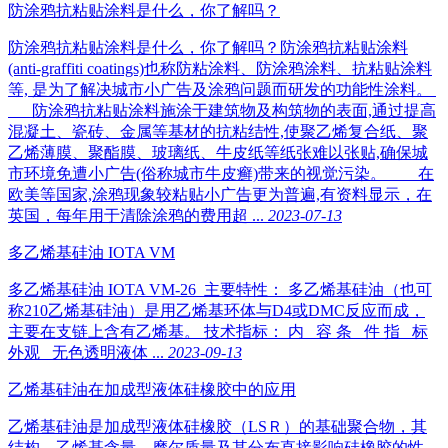
防涂鸦抗粘贴涂料是什么，你了解吗？
防涂鸦抗粘贴涂料是什么，你了解吗？防涂鸦抗粘贴涂料
(anti-graffiti coatings)也称防粘涂料、防涂鸦涂料、抗粘贴涂料
等, 是为了解决城市小广告及涂鸦问题而研发的功能性涂料。
防涂鸦抗粘贴涂料施涂于建筑物及构筑物的表面,通过提高
混凝土、瓷砖、金属等基材的抗粘结性,使聚乙烯复合纸、聚
乙烯薄膜、聚酯膜、玻璃纸、牛皮纸等纸张难以张贴,确保城
市环境免遭小广告(俗称城市牛皮癣)带来的视觉污染。 在
欧美等国家,涂鸦现象较粘贴小广告更为普遍,有资料显示，在
英国，每年用于清除涂鸦的费用超 ...
2023-07-13
多乙烯基硅油 IOTA VM
多乙烯基硅油 IOTA VM-26 主要特性： 多乙烯基硅油（也可
称210乙烯基硅油）是用乙烯基环体与D4或DMC反应而成，
主要在支链上含有乙烯基。 技术指标： 内 容 条 件 指 标
外观 无色透明液体 ...
2023-09-13
乙烯基硅油在加成型液体硅橡胶中的应用
乙烯基硅油是加成型液体硅橡胶（LSＲ）的基础聚合物，其
结构、乙烯基含量、摩尔质量及其分布直接影响硅橡胶的性