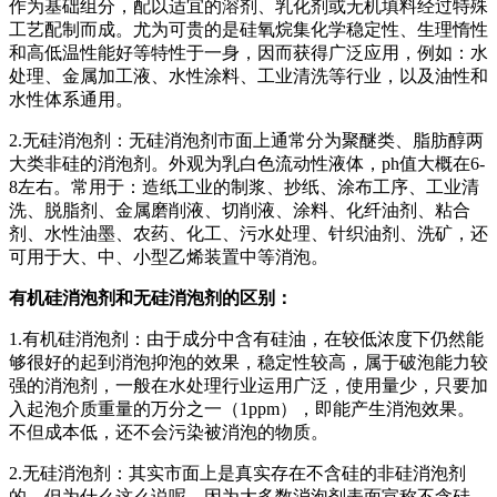
作为基础组分，配以适宜的溶剂、乳化剂或无机填料经过特殊
工艺配制而成。尤为可贵的是硅氧烷集化学稳定性、生理惰性
和高低温性能好等特性于一身，因而获得广泛应用，例如：水
处理、金属加工液、水性涂料、工业清洗等行业，以及油性和
水性体系通用。
2.无硅消泡剂：无硅消泡剂市面上通常分为聚醚类、脂肪醇两
大类非硅的消泡剂。外观为乳白色流动性液体，ph值大概在6-
8左右。常用于：造纸工业的制浆、抄纸、涂布工序、工业清
洗、脱脂剂、金属磨削液、切削液、涂料、化纤油剂、粘合
剂、水性油墨、农药、化工、污水处理、针织油剂、洗矿，还
可用于大、中、小型乙烯装置中等消泡。
有机硅消泡剂和无硅消泡剂的区别：
1.有机硅消泡剂：由于成分中含有硅油，在较低浓度下仍然能
够很好的起到消泡抑泡的效果，稳定性较高，属于破泡能力较
强的消泡剂，一般在水处理行业运用广泛，使用量少，只要加
入起泡介质重量的万分之一（1ppm），即能产生消泡效果。
不但成本低，还不会污染被消泡的物质。
2.无硅消泡剂：其实市面上是真实存在不含硅的非硅消泡剂
的，但为什么这么说呢。因为大多数消泡剂表面宣称不含硅，