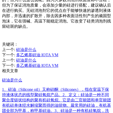
但为了保证消泡质量，会添加少量的硅进行搭配，建议确认后
在进行购买。无硅消泡剂它的优点在于能够快速的渗透到液体
内部，并迅速的扩散开，除去因多种表面活性剂产生的顽固型
泡沫，它在强碱、高温下能稳定消泡。它改变了硅类消泡剂残
留硅斑的缺点。
关键词：
上一个
:
硅油是什么
下一个
:
多乙烯基硅油 IOTA VM
上一个
:
硅油是什么
下一个
:
多乙烯基硅油 IOTA VM
相关文章
硅油是什么
1、硅油（Silicone oil）又称硅酮（Silicones），指在室温下保
持液体状态的线型聚硅氧烷产品。2、定义：硅油是一种不同
聚合度链状结构的聚有机硅氧烷。它是由二官能团和单官能团
有机硅单体经水解缩聚而得的油状物。最常用的硅油，有机基
团全部为甲基，称甲基硅油。3、硅油是一种有机硅氧烷，洗