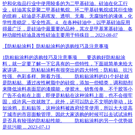
护和化妆品行业中使用较多的为二甲基硅油。硅油在化工行
业，硅油其实是聚二甲基硅氧烷、环二甲基硅氧烷或其衍生物
的统称，硅油是不易挥发、透明、无毒、无腐蚀性的液体，化
学性质稳定，安全性高。4、在各种硅油中，以甲基硅油应用
得最广泛，是硅油中最重要的品种，其次是甲基苯基硅油。各
种功能性硅油及改性硅油主要用于特殊目 ...
2023-08-07
【防粘贴涂料】防粘贴涂料的选购技巧及注意事项
1防粘贴涂料的选购技巧及注意事项 要选购好防粘贴涂
料，就一定要了解一下它具有的一些特性，下面就简单来给大
家讲讲。 防粘贴涂料有很突出的四大特性：防粘贴、抗污
性强、色彩多样、附着力强。 防粘贴涂料的D1个好处就
是防粘贴。通过改性树脂中的硅烷，添加一些蜡类，调和助剂
来降低涂料表面层的漆膜能，使胶水、销售传单、不干胶等小
广告不会粘在上面，即便是粘贴在这种涂料上面，也不会很牢
固，或许风一吹就散了。此外，还可以防止不文明的举动，比
如涂鸦，乱粘贴等，这种涂料被政府经常使用，所以大大提高
了城市的市容面貌管理。因此大家选购的时候可以去试试涂料
是否具有较强的防粘贴性能。 防粘贴涂料的另一个优势就
是抗污能 ...
2023-07-13