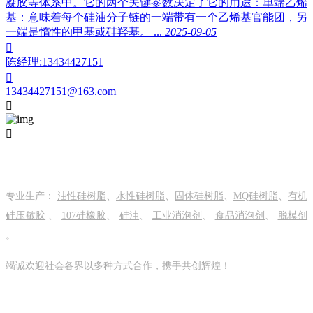
凝胶等体系中。它的两个关键参数决定了它的用途：单端乙烯
基：意味着每个硅油分子链的一端带有一个乙烯基官能团，另
一端是惰性的甲基或硅羟基。 ...
2025-09-05

陈经理:13434427151

13434427151@163.com


关于我们
专业生产：
油性硅树脂
、
水性硅树脂
、
固体硅树脂
、
MQ硅树脂
、
有机
硅压敏胶
、
107硅橡胶
、
硅油
、
工业消泡剂
、
食品消泡剂
、
脱模剂
。
竭诚欢迎社会各界以多种方式合作，携手共创辉煌！
关注我们