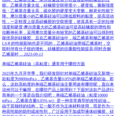
能。乙烯基含量太低，硅橡胶交联密度小，硬度低，撕裂强度
低；乙烯基含量太高，硫化胶的硬度变大变脆，耐老化性能下
降。摩尔质量小的乙烯基硅油可以降低胶料的黏度，提高流动
性，一定程度上提高硅橡胶的交联密度，使其具有一定的拉伸
强度和硬度;摩尔质量大的乙烯基硅油可提高硅橡胶的弹性和
拉断伸长率，采用摩尔质量分布较宽的乙烯基硅油可以得到性
能优异的硅橡胶。且在乙烯基硅油中，端乙烯基和侧乙烯基对
LSＲ的性能影响也是不同的，乙烯基硅油带端乙烯基时，交
联时伴有分子链的增长，硅橡胶的抗撕裂性能提高;同时含侧
乙烯基时 ...
2023-09-13
单端乙烯基硅油（高粘度）通常用于哪些方面
2025年九月开学季，我们研发部针对单端乙烯基硅油又新增一
款粘度为9800mPa.s，乙烯基含量0.05%的单端乙烯基硅油。那
么，这款高粘度的单端乙烯基硅油主要用途有哪些呢，直白来
说他可以干嘛用，在哪些产品上能用到？下面对这款产品进行
简单的一个算是自我介绍吧：单端乙烯基硅油（粘度10000
mPa.s，乙烯基含量0.05% wt）是一种非常典型的改性硅油，
由于其独特的结构，它一般不作为主体材料使用，而是作为一
种高性能的助剂或改性剂，广泛应用于加成型液体硅橡胶、硅