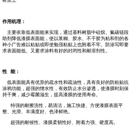
材质上
作用机理：
主要依靠低表面能来实现，通过基料树脂中硅烷、氟碳链段
助剂降低漆膜表面能，使以浆糊、胶水、不干胶为粘和剂的各
种小广告难以粘贴或即使勉强粘贴上也附着不牢。防涂写即要
求表面能低、又要求涂料有好的封闭性和耐溶剂性。
性
能：
低表面能具有优异的疏水性和疏油性，具有良好的防粘贴抗
涂鸦功能，超强的憎水性，有效防止水分渗透，
使漆膜时刻保
持干爽，减少霉菌滋生，提高漆膜的使用寿命
。
特强的耐擦洗性，易清洁，施工快捷、方便漆膜表面平
整、光滑、丰满度好、色泽鲜艳。
超强的耐候性、漆膜柔韧性好、附着力强、硬度高。