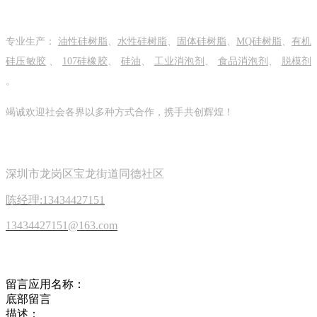
关于我们
专业生产：
油性硅树脂
、
水性硅树脂
、
固体硅树脂
、
MQ硅树脂
、
有机
硅压敏胶
、
107硅橡胶
、
硅油
、
工业消泡剂
、
食品消泡剂
、
脱模剂
。
竭诚欢迎社会各界以多种方式合作，携手共创辉煌！
关注我们
深圳市龙岗区宝龙街道同德社区
陈经理:13434427151
13434427151@163.com
在线留言
留言应用名称：
底部留言
描述：