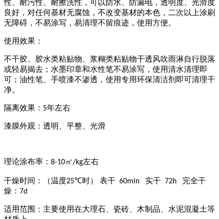
性、耐污性、耐擦洗性，可以防水、防漏电，透明度、光滑度
良好，对任何基材无腐蚀，不改变基材的本色，二次以上涂刷
无障碍，不易涂写，易清理不留痕迹，使用方便。
使用效果：
不干胶、胶水类粘贴物、浆糊类粘贴物干透风吹雨淋自行脱落
或轻易揭去；水墨印章和水性笔不易涂写，使用清水清理即
可；油性笔、手喷漆不渗透，使用专用环保清洁剂即可清理干
净。
隔离效果：
年左右
5
漆膜外观：透明、平整、光滑
理论涂布率：
㎡
左右
8-10
/kg
干燥时间：（温度
时） 表干
实干
完全干
25℃
60min
72h
燥：
7d
适用范围：主要使用在大理石、瓷砖、木制品、水泥混凝土等