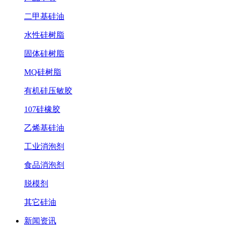
二甲基硅油
水性硅树脂
固体硅树脂
MQ硅树脂
有机硅压敏胶
107硅橡胶
乙烯基硅油
工业消泡剂
食品消泡剂
脱模剂
其它硅油
新闻资讯