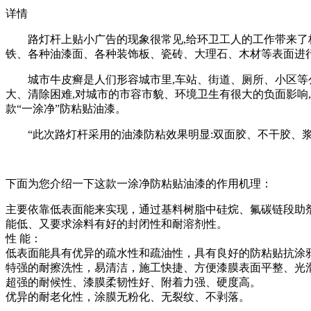
详情
路灯杆上贴小广告的现象很常见,给环卫工人的工作带来了极大
铁、各种油漆面、各种装饰板、瓷砖、大理石、木材等表面进
城市牛皮癣是人们形容城市里,车站、街道、厕所、小区等公
大、清除困难,对城市的市容市貌、环境卫生有很大的负面影响
款“一涂净”防粘贴油漆。
“此次路灯杆采用的油漆防粘效果明显:双面胶、不干胶、浆糊
下面为您介绍一下这款一涂净防粘贴油漆的作用机理：
主要依靠低表面能来实现，通过基料树脂中硅烷、氟碳链段助
能低、又要求涂料有好的封闭性和耐溶剂性。
性 能：
低表面能具有优异的疏水性和疏油性，具有良好的防粘贴抗涂
特强的耐擦洗性，易清洁，施工快捷、方便漆膜表面平整、光
超强的耐候性、漆膜柔韧性好、附着力强、硬度高。
优异的耐老化性，涂膜无粉化、无裂纹、不剥落。