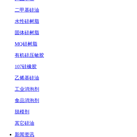
二甲基硅油
水性硅树脂
固体硅树脂
MQ硅树脂
有机硅压敏胶
107硅橡胶
乙烯基硅油
工业消泡剂
食品消泡剂
脱模剂
其它硅油
新闻资讯