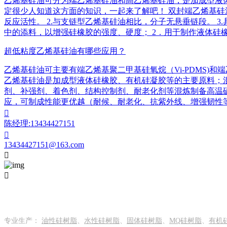
乙烯基硅油可分为端乙烯基硅油和高乙烯基硅油，是加成型液
定很少人知道这方面的知识，一起来了解吧！ 双封端乙烯基硅
反应活性。 2.与支链型乙烯基硅油相比，分子无悬垂链段。 
中的添料，以增强硅橡胶的强度、硬度； 2．用于制作液体硅橡胶
超低粘度乙烯基硅油有哪些应用？
乙烯基硅油可主要有端乙烯基聚二甲基硅氧烷（Vi-PDMS)和
乙烯基硅油是加成型液体硅橡胶、有机硅凝胶等的主要原料；混炼
剂、补强剂、着色剂、结构控制剂、耐老化剂等混炼制备高温硫
应，可制成性能更优越（耐候、耐老化、抗紫外线、增强韧性等）

陈经理:13434427151

13434427151@163.com


关于我们
专业生产：
油性硅树脂
、
水性硅树脂
、
固体硅树脂
、
MQ硅树脂
、
有机