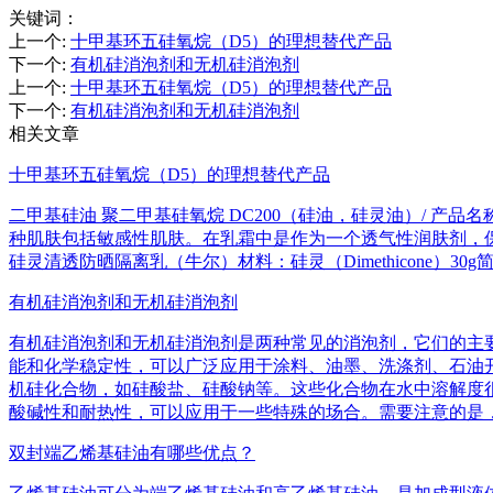
关键词：
上一个
:
十甲基环五硅氧烷（D5）的理想替代产品
下一个
:
有机硅消泡剂和无机硅消泡剂
上一个
:
十甲基环五硅氧烷（D5）的理想替代产品
下一个
:
有机硅消泡剂和无机硅消泡剂
相关文章
十甲基环五硅氧烷（D5）的理想替代产品
二甲基硅油 聚二甲基硅氧烷 DC200（硅油，硅灵油）/ 产
种肌肤包括敏感性肌肤。在乳霜中是作为一个透气性润肤剂，
硅灵清透防晒隔离乳（牛尔）材料：硅灵（Dimethicone）30g简易
有机硅消泡剂和无机硅消泡剂
有机硅消泡剂和无机硅消泡剂是两种常见的消泡剂，它们的主
能和化学稳定性，可以广泛应用于涂料、油墨、洗涤剂、石油
机硅化合物，如硅酸盐、硅酸钠等。这些化合物在水中溶解度
酸碱性和耐热性，可以应用于一些特殊的场合。需要注意的是，由
双封端乙烯基硅油有哪些优点？