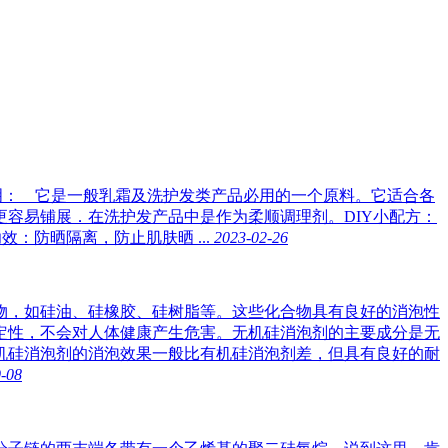
品说明： 它是一般乳霜及洗护发类产品必用的一个原料。它适合各
容易铺展．在洗护发产品中是作为柔顺调理剂。DIY小配方：
g功效：防晒隔离，防止肌肤晒 ...
2023-02-26
物，如硅油、硅橡胶、硅树脂等。这些化合物具有良好的消泡性
定性，不会对人体健康产生危害。无机硅消泡剂的主要成分是无
机硅消泡剂的消泡效果一般比有机硅消泡剂差，但具有良好的耐
-08