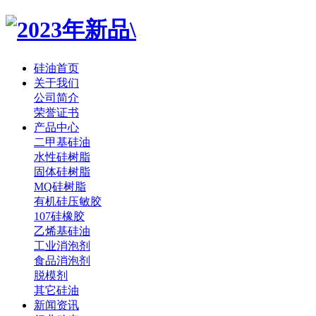
硅油首页
关于我们
公司简介
荣誉证书
产品中心
二甲基硅油
水性硅树脂
固体硅树脂
MQ硅树脂
有机硅压敏胶
107硅橡胶
乙烯基硅油
工业消泡剂
食品消泡剂
脱模剂
其它硅油
新闻资讯