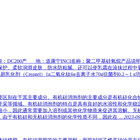
品名称：DC200产 地：道康宁INCI名称：聚二甲基硅氧烷产
保护、柔软润滑皮肤，防水防粘腻。还可以使乳霜在涂抹过程中更
乳化剂（Creagel）1g二氧化钛6g去离子水70g抗菌剂0.2～1 
要区别在于其主要成分。有机硅消泡剂的主要成分是有机硅化合
开采等领域。有机硅消泡剂的特点是具有良好的水溶性和化学稳
很小，因此通常需要加入溶剂或其他化学物质来促进其溶解。无
于有机硅和无机硅消泡剂的化学性质不同，因此在 ...
2023-09