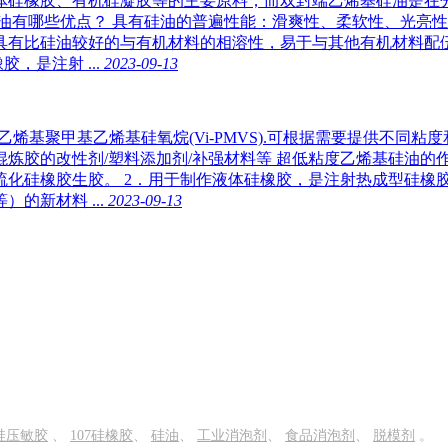
体硅橡胶、有机硅凝胶等的主要原料；而双封端乙烯基硅油是在
油有哪些优点？ 具有硅油的普遍性能：滑爽性、柔软性、光亮性
3.具有比硅油较好的与有机材料的相溶性，易于与其他有机材料配
，是注射 ...
2023-09-13
端乙烯基聚甲基乙烯基硅氧烷(Vi-PMVS).可根据需要提供不
胶的改性剂/塑料添加剂/补强材料等 超低粘度乙烯基硅油的作用
化硅橡胶生胶。 2．用于制作液体硅橡胶，是注射热成型硅橡胶
的新材料 ...
2023-09-13
硅压敏胶
、
107硅橡胶
、
硅油
、
工业消泡剂
、
食品消泡剂
、
脱模剂
。