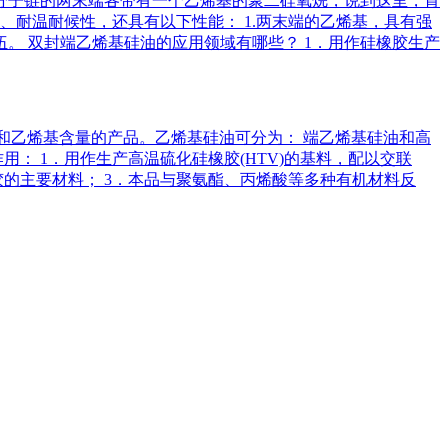
分子链的两末端各带有一个乙烯基的聚二硅氧烷，说到这里，肯
、耐温耐候性，还具有以下性能： 1.两末端的乙烯基，具有强
伍。 双封端乙烯基硅油的应用领域有哪些？ 1．用作硅橡胶生产
同粘度和乙烯基含量的产品。乙烯基硅油可分为： 端乙烯基硅油和高
： 1．用作生产高温硫化硅橡胶(HTV)的基料，配以交联
的主要材料； 3．本品与聚氨酯、丙烯酸等多种有机材料反